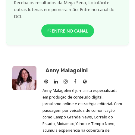
Receba os resultados da Mega-Sena, Lotofácil e
outras loterias em primeira mão. Entre no canal do
DCI.
ENTRE NO CANAL
Anny Malagolini
Anny
Anny
Anny
Anny
Site
Malagolini
Malagolini
Malagolini
Malagolini
de
Anny Malagolini é jornalista especializada
no
no
no
no
Anny
em produção de conteúdo digital,
Pinterest
LinkedIn
Instagram
Facebook
Malagolini
jornalismo online e estratégia editorial. Com
passagem por veículos de comunicação
como Campo Grande News, Correio do
Estado, Midiamax, Yahoo e Tempo Novo,
acumula experiência na cobertura de