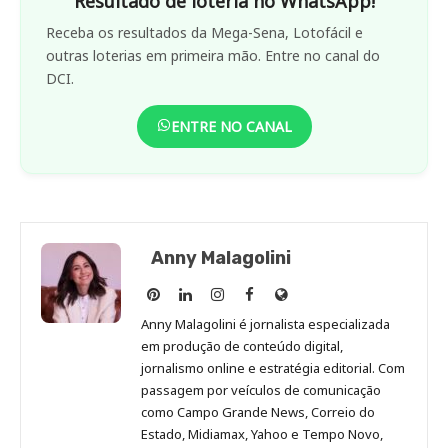
Resultado de loteria no WhatsApp!
Receba os resultados da Mega-Sena, Lotofácil e
outras loterias em primeira mão. Entre no canal do
DCI.
ENTRE NO CANAL
Anny Malagolini
Anny
Anny
Anny
Anny
Site
Malagolini
Malagolini
Malagolini
Malagolini
de
Anny Malagolini é jornalista especializada
no
no
no
no
Anny
em produção de conteúdo digital,
Pinterest
LinkedIn
Instagram
Facebook
Malagolini
jornalismo online e estratégia editorial. Com
passagem por veículos de comunicação
como Campo Grande News, Correio do
Estado, Midiamax, Yahoo e Tempo Novo,