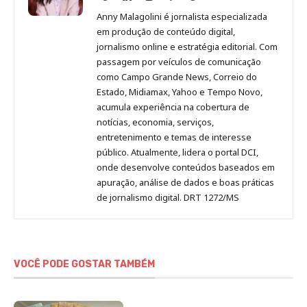
Malagolini
Malagolini
Malagolini
Malagolini
de
Anny Malagolini é jornalista especializada
no
no
no
no
Anny
em produção de conteúdo digital,
Pinterest
LinkedIn
Instagram
Facebook
Malagolini
jornalismo online e estratégia editorial. Com
passagem por veículos de comunicação
como Campo Grande News, Correio do
Estado, Midiamax, Yahoo e Tempo Novo,
acumula experiência na cobertura de
notícias, economia, serviços,
entretenimento e temas de interesse
público. Atualmente, lidera o portal DCI,
onde desenvolve conteúdos baseados em
apuração, análise de dados e boas práticas
de jornalismo digital. DRT 1272/MS
VOCÊ PODE GOSTAR TAMBÉM