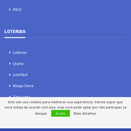
INSS
LOTERIAS
Loterias
Quina
Lotofácil
Mega-Sena
Tele sena
Este site usa cookies para melhorar sua experiência. Vamos supor que
você esteja de acordo com isso, mas você pode optar por não participar, se
desejar.
Aceito
Mais detalhes
SOBRE NÓS
AUTORES
FALE COM O JORNAL DCI