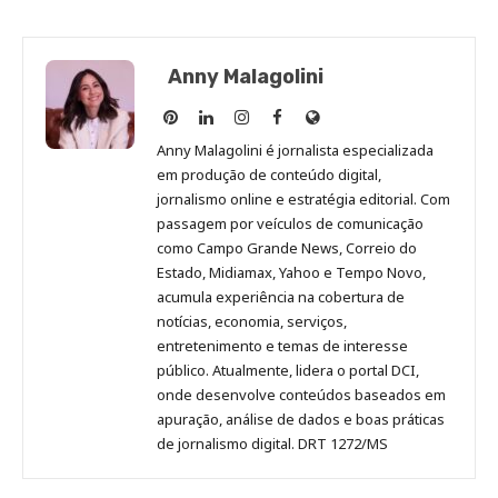
Anny Malagolini
Anny
Anny
Anny
Anny
Site
Malagolini
Malagolini
Malagolini
Malagolini
de
Anny Malagolini é jornalista especializada
no
no
no
no
Anny
em produção de conteúdo digital,
Pinterest
LinkedIn
Instagram
Facebook
Malagolini
jornalismo online e estratégia editorial. Com
passagem por veículos de comunicação
como Campo Grande News, Correio do
Estado, Midiamax, Yahoo e Tempo Novo,
acumula experiência na cobertura de
notícias, economia, serviços,
entretenimento e temas de interesse
público. Atualmente, lidera o portal DCI,
onde desenvolve conteúdos baseados em
apuração, análise de dados e boas práticas
de jornalismo digital. DRT 1272/MS