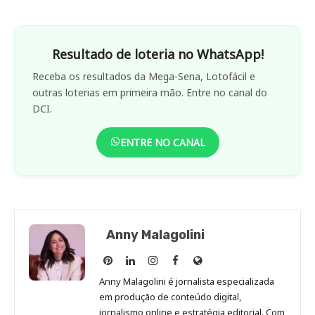
Resultado de loteria no WhatsApp!
Receba os resultados da Mega-Sena, Lotofácil e
outras loterias em primeira mão. Entre no canal do
DCI.
ENTRE NO CANAL
Anny Malagolini
Anny
Anny
Anny
Anny
Site
Malagolini
Malagolini
Malagolini
Malagolini
de
Anny Malagolini é jornalista especializada
no
no
no
no
Anny
em produção de conteúdo digital,
Pinterest
LinkedIn
Instagram
Facebook
Malagolini
jornalismo online e estratégia editorial. Com