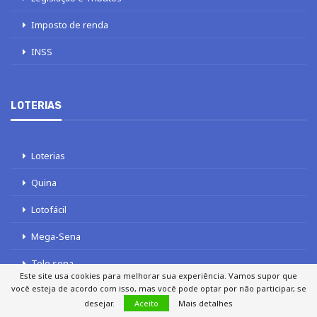
Imposto de renda
INSS
LOTERIAS
Loterias
Quina
Lotofácil
Mega-Sena
Tele sena
Este site usa cookies para melhorar sua experiência. Vamos supor que
você esteja de acordo com isso, mas você pode optar por não participar, se
desejar.
Aceito
Mais detalhes