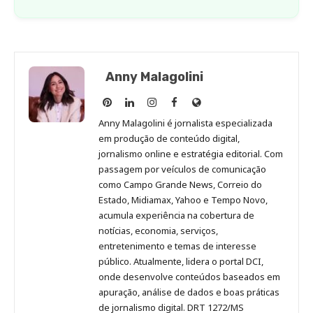
Anny Malagolini
Anny
Anny
Anny
Anny
Site
Malagolini
Malagolini
Malagolini
Malagolini
de
Anny Malagolini é jornalista especializada
no
no
no
no
Anny
em produção de conteúdo digital,
Pinterest
LinkedIn
Instagram
Facebook
Malagolini
jornalismo online e estratégia editorial. Com
passagem por veículos de comunicação
como Campo Grande News, Correio do
Estado, Midiamax, Yahoo e Tempo Novo,
acumula experiência na cobertura de
notícias, economia, serviços,
entretenimento e temas de interesse
público. Atualmente, lidera o portal DCI,
onde desenvolve conteúdos baseados em
apuração, análise de dados e boas práticas
de jornalismo digital. DRT 1272/MS