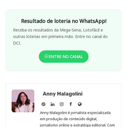
Resultado de loteria no WhatsApp!
Receba os resultados da Mega-Sena, Lotofácil e
outras loterias em primeira mão. Entre no canal do
DCI.
ENTRE NO CANAL
Anny Malagolini
Anny
Anny
Anny
Anny
Site
Malagolini
Malagolini
Malagolini
Malagolini
de
Anny Malagolini é jornalista especializada
no
no
no
no
Anny
em produção de conteúdo digital,
Pinterest
LinkedIn
Instagram
Facebook
Malagolini
jornalismo online e estratégia editorial. Com