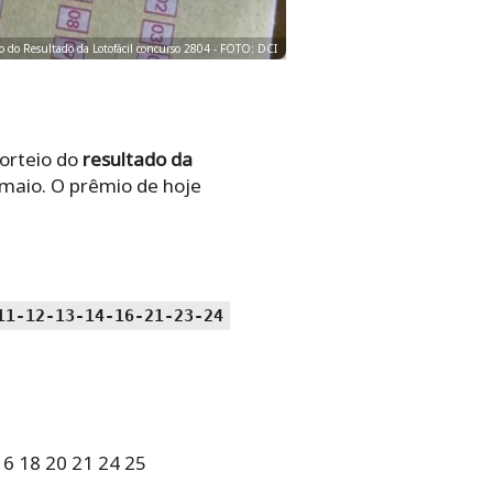
io do Resultado da Lotofácil concurso 2804 - FOTO: DCI
orteio do
resultado da
 maio. O prêmio de hoje
11-12-13-14-16-21-23-24
16 18 20 21 24 25