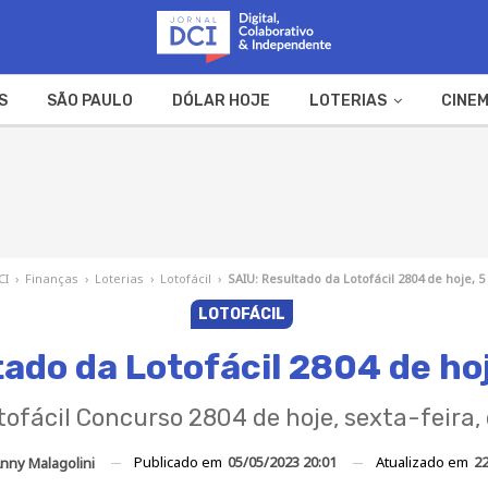
S
SÃO PAULO
DÓLAR HOJE
LOTERIAS
CINEM
A FAZENDA
WEB STORIES
CI
›
Finanças
›
Loterias
›
Lotofácil
›
SAIU: Resultado da Lotofácil 2804 de hoje, 
LOTOFÁCIL
tado da Lotofácil 2804 de hoj
ofácil Concurso 2804 de hoje, sexta-feira, 
Publicado em
05/05/2023 20:01
Atualizado em
22
nny Malagolini