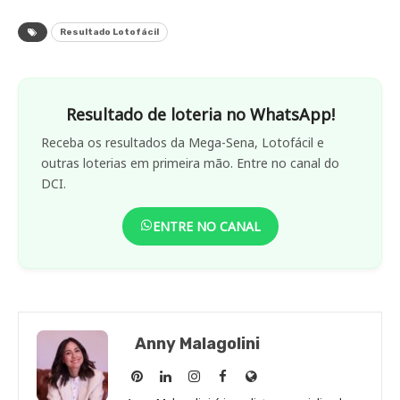
Resultado Lotofácil
Resultado de loteria no WhatsApp!
Receba os resultados da Mega-Sena, Lotofácil e
outras loterias em primeira mão. Entre no canal do
DCI.
ENTRE NO CANAL
Anny Malagolini
Anny
Anny
Anny
Anny
Site
Malagolini
Malagolini
Malagolini
Malagolini
de