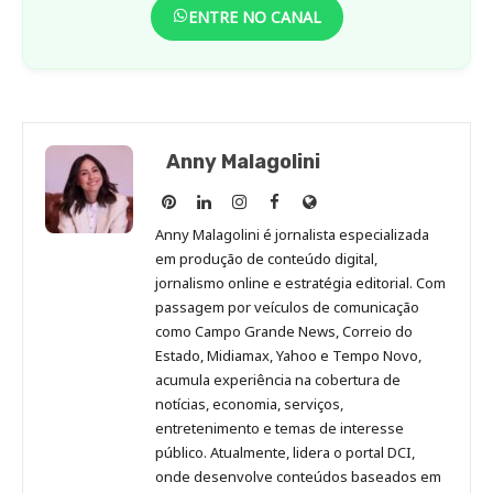
ENTRE NO CANAL
Anny Malagolini
Anny
Anny
Anny
Anny
Site
Malagolini
Malagolini
Malagolini
Malagolini
de
Anny Malagolini é jornalista especializada
no
no
no
no
Anny
em produção de conteúdo digital,
Pinterest
LinkedIn
Instagram
Facebook
Malagolini
jornalismo online e estratégia editorial. Com
passagem por veículos de comunicação
como Campo Grande News, Correio do
Estado, Midiamax, Yahoo e Tempo Novo,
acumula experiência na cobertura de
notícias, economia, serviços,
entretenimento e temas de interesse
público. Atualmente, lidera o portal DCI,
onde desenvolve conteúdos baseados em