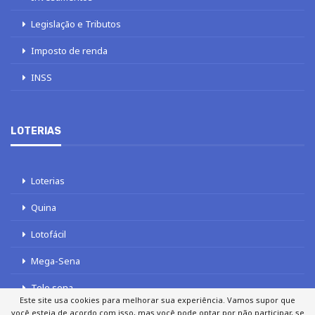
Legislação e Tributos
Imposto de renda
INSS
LOTERIAS
Loterias
Quina
Lotofácil
Mega-Sena
Tele sena
Este site usa cookies para melhorar sua experiência. Vamos supor que
você esteja de acordo com isso, mas você pode optar por não participar, se