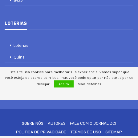
INSS
LOTERIAS
Loterias
Quina
Lotofácil
Este site usa cookies para melhorar sua experiência. Vamos supor que
você esteja de acordo com isso, mas você pode optar por não participar, se
Mega-Sena
desejar.
Aceito
Mais detalhes
Tele sena
SOBRE NÓS
AUTORES
FALE COM O JORNAL DCI
POLÍTICA DE PRIVACIDADE
TERMOS DE USO
SITEMAP