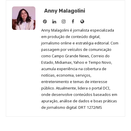
Anny Malagolini
Anny
Anny
Anny
Anny
Site
Malagolini
Malagolini
Malagolini
Malagolini
de
Anny Malagolini é jornalista especializada
no
no
no
no
Anny
em produção de conteúdo digital,
Pinterest
LinkedIn
Instagram
Facebook
Malagolini
jornalismo online e estratégia editorial. Com
passagem por veículos de comunicação
como Campo Grande News, Correio do
Estado, Midiamax, Yahoo e Tempo Novo,
acumula experiência na cobertura de
notícias, economia, serviços,
entretenimento e temas de interesse
público. Atualmente, lidera o portal DCI,
onde desenvolve conteúdos baseados em
apuração, análise de dados e boas práticas
de jornalismo digital. DRT 1272/MS