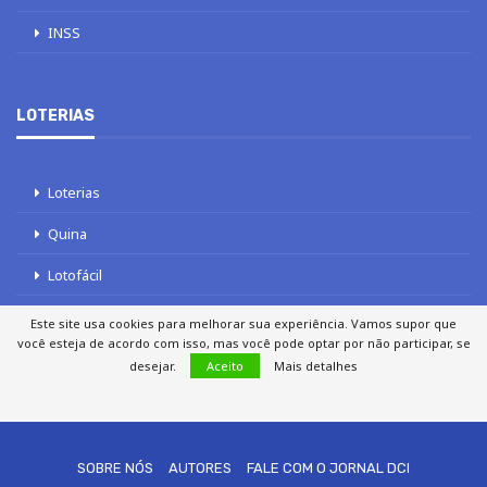
INSS
LOTERIAS
Loterias
Quina
Lotofácil
Mega-Sena
Este site usa cookies para melhorar sua experiência. Vamos supor que
você esteja de acordo com isso, mas você pode optar por não participar, se
Tele sena
desejar.
Aceito
Mais detalhes
SOBRE NÓS
AUTORES
FALE COM O JORNAL DCI