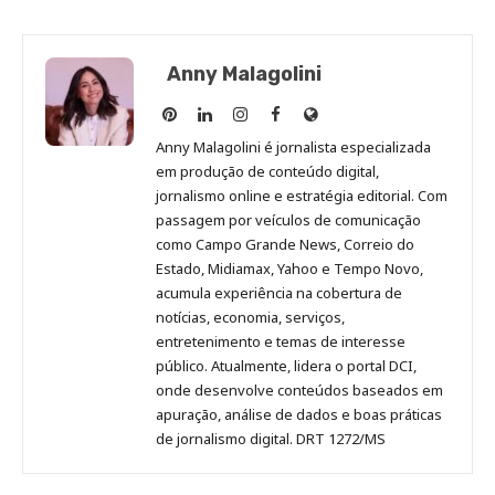
Anny Malagolini
Anny
Anny
Anny
Anny
Site
Malagolini
Malagolini
Malagolini
Malagolini
de
Anny Malagolini é jornalista especializada
no
no
no
no
Anny
em produção de conteúdo digital,
Pinterest
LinkedIn
Instagram
Facebook
Malagolini
jornalismo online e estratégia editorial. Com
passagem por veículos de comunicação
como Campo Grande News, Correio do
Estado, Midiamax, Yahoo e Tempo Novo,
acumula experiência na cobertura de
notícias, economia, serviços,
entretenimento e temas de interesse
público. Atualmente, lidera o portal DCI,
onde desenvolve conteúdos baseados em
apuração, análise de dados e boas práticas
de jornalismo digital. DRT 1272/MS