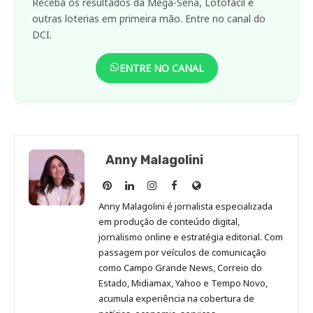
Receba os resultados da Mega-Sena, Lotofácil e
outras loterias em primeira mão. Entre no canal do
DCI.
ENTRE NO CANAL
Anny Malagolini
Anny
Anny
Anny
Anny
Site
Malagolini
Malagolini
Malagolini
Malagolini
de
Anny Malagolini é jornalista especializada
no
no
no
no
Anny
em produção de conteúdo digital,
Pinterest
LinkedIn
Instagram
Facebook
Malagolini
jornalismo online e estratégia editorial. Com
passagem por veículos de comunicação
como Campo Grande News, Correio do
Estado, Midiamax, Yahoo e Tempo Novo,
acumula experiência na cobertura de