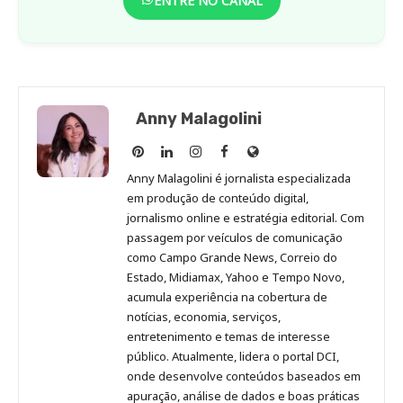
ENTRE NO CANAL
Anny Malagolini
Anny
Anny
Anny
Anny
Site
Malagolini
Malagolini
Malagolini
Malagolini
de
Anny Malagolini é jornalista especializada
no
no
no
no
Anny
em produção de conteúdo digital,
Pinterest
LinkedIn
Instagram
Facebook
Malagolini
jornalismo online e estratégia editorial. Com
passagem por veículos de comunicação
como Campo Grande News, Correio do
Estado, Midiamax, Yahoo e Tempo Novo,
acumula experiência na cobertura de
notícias, economia, serviços,
entretenimento e temas de interesse
público. Atualmente, lidera o portal DCI,
onde desenvolve conteúdos baseados em
apuração, análise de dados e boas práticas