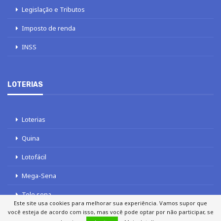
Legislação e Tributos
Imposto de renda
INSS
LOTERIAS
Loterias
Quina
Lotofácil
Mega-Sena
Tele sena
Este site usa cookies para melhorar sua experiência. Vamos supor que
você esteja de acordo com isso, mas você pode optar por não participar, se