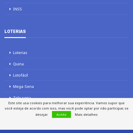
INSS
LOTERIAS
Loterias
Quina
Lotofácil
Mega-Sena
Tele sena
Este site usa cookies para melhorar sua experiência. Vamos supor que
você esteja de acordo com isso, mas você pode optar por não participar, se
desejar.
Aceito
Mais detalhes
SOBRE NÓS
AUTORES
FALE COM O JORNAL DCI