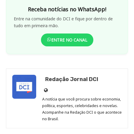
Receba notícias no WhatsApp!
Entre na comunidade do DCI e fique por dentro de
tudo em primeira mão.
ENTRE NO CANAL
Redação Jornal DCI
Site
de
A notícia que você procura sobre economia,
Redação
política, esportes, celebridades e novelas.
Jornal
Acompanhe na Redação DCI o que acontece
no Brasil.
DCI