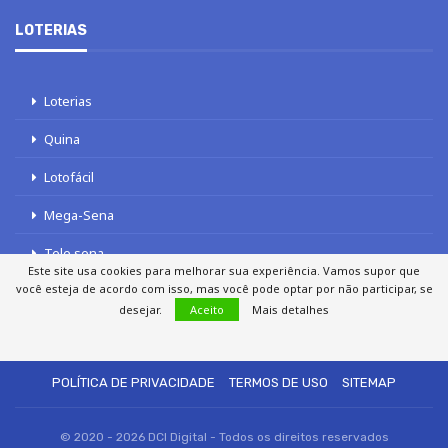
LOTERIAS
Loterias
Quina
Lotofácil
Mega-Sena
Tele sena
Este site usa cookies para melhorar sua experiência. Vamos supor que
você esteja de acordo com isso, mas você pode optar por não participar, se
desejar.
Aceito
Mais detalhes
SOBRE NÓS
AUTORES
FALE COM O JORNAL DCI
POLÍTICA DE PRIVACIDADE
TERMOS DE USO
SITEMAP
© 2020 - 2026 DCI Digital - Todos os direitos reservados