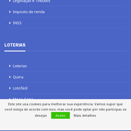
Legislação e Tributos
Imposto de renda
INSS
LOTERIAS
Loterias
Quina
Lotofácil
Mega-Sena
Este site usa cookies para melhorar sua experiência. Vamos supor que
você esteja de acordo com isso, mas você pode optar por não participar, se
Tele sena
desejar.
Aceito
Mais detalhes