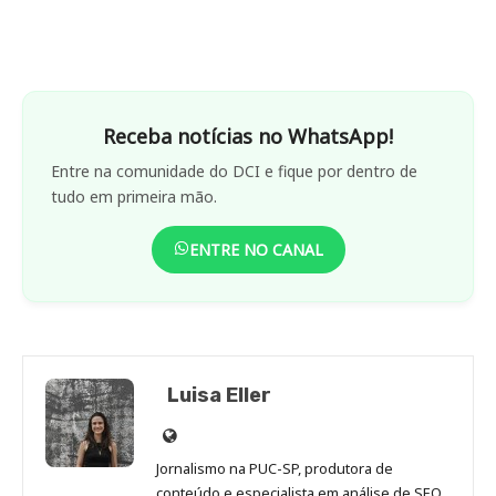
Receba notícias no WhatsApp!
Entre na comunidade do DCI e fique por dentro de
tudo em primeira mão.
ENTRE NO CANAL
Luisa Eller
Site
de
Jornalismo na PUC-SP, produtora de
Luisa
conteúdo e especialista em análise de SEO.