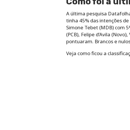
Como foi a últ
A última pesquisa Datafolh
tinha 45% das intenções de
Simone Tebet (MDB) com 5%
(PCB), Felipe d’Avila (Novo)
pontuaram. Brancos e nulo
Veja como ficou a classific