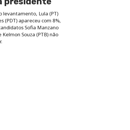
a presidente
o levantamento, Lula (PT)
mes (PDT) apareceu com 8%,
candidatos Sofia Manzano
) e Kelmon Souza (PTB) não
.