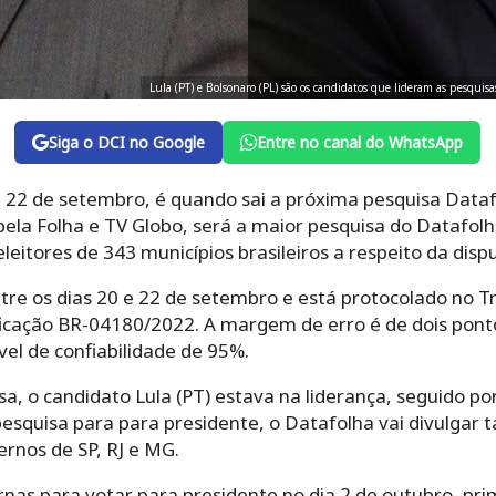
Lula (PT) e Bolsonaro (PL) são os candidatos que lideram as pesquisa
Siga o DCI no Google
Entre no canal do WhatsApp
, 22 de setembro, é quando sai a próxima pesquisa Data
ela Folha e TV Globo, será a maior pesquisa do Datafolh
eleitores de 343 municípios brasileiros a respeito da disp
tre os dias 20 e 22 de setembro e está protocolado no Tri
ficação BR-04180/2022. A margem de erro é de dois pont
el de confiabilidade de 95%.
, o candidato Lula (PT) estava na liderança, seguido por 
pesquisa para para presidente, o Datafolha vai divulgar 
rnos de SP, RJ e MG.
urnas para votar para presidente no dia 2 de outubro, pr