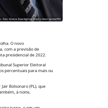
s - Foto: Rovena Rosa/Agência Brasil e Allan Santos/PR)
folha. O novo
a, com a previsão de
uta presidencial de 2022.
bunal Superior Eleitoral
os percentuais para mais ou
Jair Bolsonaro (PL), que
também, à noite,
imeiro turno, e em um