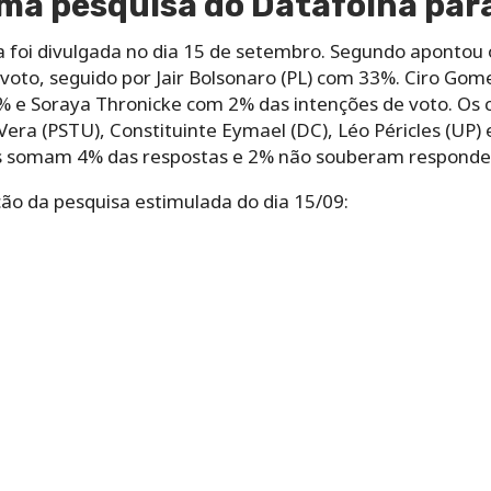
ima pesquisa do Datafolha par
a foi divulgada no dia 15 de setembro. Segundo apontou 
 voto, seguido por Jair Bolsonaro (PL) com 33%. Ciro Go
 e Soraya Thronicke com 2% das intenções de voto. Os 
, Vera (PSTU), Constituinte Eymael (DC), Léo Péricles (UP
s somam 4% das respostas e 2% não souberam responder
ação da pesquisa estimulada do dia 15/09: