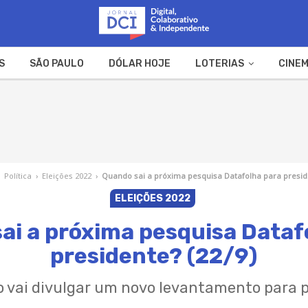
S
SÃO PAULO
DÓLAR HOJE
LOTERIAS
CINEM
A FAZENDA
WEB STORIES
Política
›
Eleições 2022
›
Quando sai a próxima pesquisa Datafolha para preside
ELEIÇÕES 2022
ai a próxima pesquisa Dataf
presidente? (22/9)
to vai divulgar um novo levantamento para p