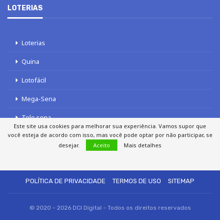
LOTERIAS
Loterias
Quina
Lotofácil
Mega-Sena
Tele sena
Este site usa cookies para melhorar sua experiência. Vamos supor que
você esteja de acordo com isso, mas você pode optar por não participar, se
desejar.
Aceito
Mais detalhes
SOBRE NÓS
AUTORES
FALE COM O JORNAL DCI
POLÍTICA DE PRIVACIDADE
TERMOS DE USO
SITEMAP
© 2020 - 2026 DCI Digital - Todos os direitos reservados