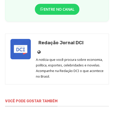
ENTRE NO CANAL
Redação Jornal DCI
Site
de
A notícia que você procura sobre economia,
Redação
política, esportes, celebridades e novelas.
Jornal
Acompanhe na Redação DCI o que acontece
no Brasil.
DCI
VOCÊ PODE GOSTAR TAMBÉM