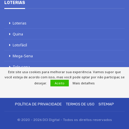
LOTERIAS
Loterias
Quina
Lotofácil
Mega-Sena
Tele sena
Este site usa cookies para melhorar sua experiência. Vamos supor que
você esteja de acordo com isso, mas você pode optar por não participar, se
desejar.
Aceito
Mais detalhes
SOBRE NÓS
AUTORES
FALE COM O JORNAL DCI
POLÍTICA DE PRIVACIDADE
TERMOS DE USO
SITEMAP
© 2020 - 2026 DCI Digital - Todos os direitos reservados