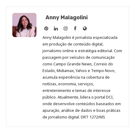
Anny Malagolini
Anny
Anny
Anny
Anny
Site
Malagolini
Malagolini
Malagolini
Malagolini
de
Anny Malagolini é jornalista especializada
no
no
no
no
Anny
em produção de conteúdo digital,
Pinterest
LinkedIn
Instagram
Facebook
Malagolini
jornalismo online e estratégia editorial. Com
passagem por veículos de comunicação
como Campo Grande News, Correio do
Estado, Midiamax, Yahoo e Tempo Novo,
acumula experiência na cobertura de
notícias, economia, serviços,
entretenimento e temas de interesse
público. Atualmente, lidera o portal DCI,
onde desenvolve conteúdos baseados em
apuração, análise de dados e boas práticas
de jornalismo digital. DRT 1272/MS