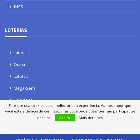
INSS
LOTERIAS
Loterias
Quina
Lotofácil
Mega-Sena
Tele sena
Este site usa cookies para melhorar sua experiência. Vamos supor que
você esteja de acordo com isso, mas você pode optar por não participar, se
desejar.
Aceito
Mais detalhes
SOBRE NÓS
AUTORES
FALE COM O JORNAL DCI