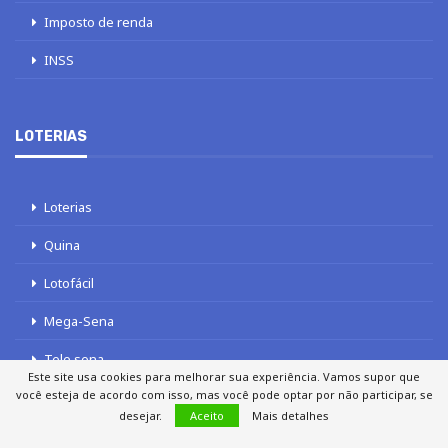
Imposto de renda
INSS
LOTERIAS
Loterias
Quina
Lotofácil
Mega-Sena
Tele sena
Este site usa cookies para melhorar sua experiência. Vamos supor que
você esteja de acordo com isso, mas você pode optar por não participar, se
desejar.
Aceito
Mais detalhes