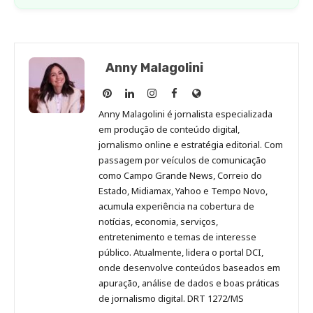
Anny Malagolini
Anny
Anny
Anny
Anny
Site
Malagolini
Malagolini
Malagolini
Malagolini
de
Anny Malagolini é jornalista especializada
no
no
no
no
Anny
em produção de conteúdo digital,
Pinterest
LinkedIn
Instagram
Facebook
Malagolini
jornalismo online e estratégia editorial. Com
passagem por veículos de comunicação
como Campo Grande News, Correio do
Estado, Midiamax, Yahoo e Tempo Novo,
acumula experiência na cobertura de
notícias, economia, serviços,
entretenimento e temas de interesse
público. Atualmente, lidera o portal DCI,
onde desenvolve conteúdos baseados em
apuração, análise de dados e boas práticas
de jornalismo digital. DRT 1272/MS