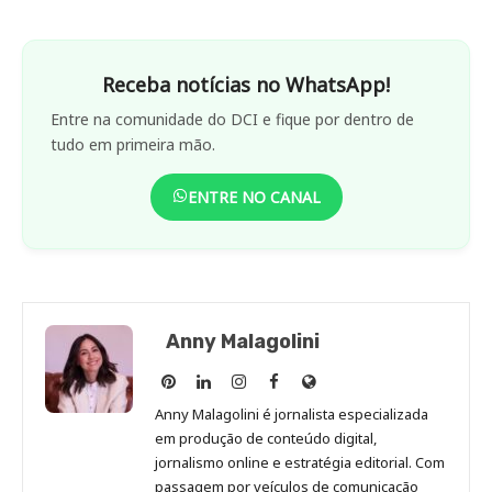
Receba notícias no WhatsApp!
Entre na comunidade do DCI e fique por dentro de
tudo em primeira mão.
ENTRE NO CANAL
Anny Malagolini
Anny
Anny
Anny
Anny
Site
Malagolini
Malagolini
Malagolini
Malagolini
de
Anny Malagolini é jornalista especializada
no
no
no
no
Anny
em produção de conteúdo digital,
Pinterest
LinkedIn
Instagram
Facebook
Malagolini
jornalismo online e estratégia editorial. Com
passagem por veículos de comunicação