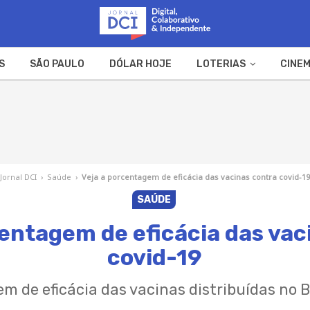
S
SÃO PAULO
DÓLAR HOJE
LOTERIAS
CINEM
A FAZENDA
WEB STORIES
Jornal DCI
›
Saúde
›
Veja a porcentagem de eficácia das vacinas contra covid-19
SAÚDE
centagem de eficácia das vac
covid-19
m de eficácia das vacinas distribuídas no 