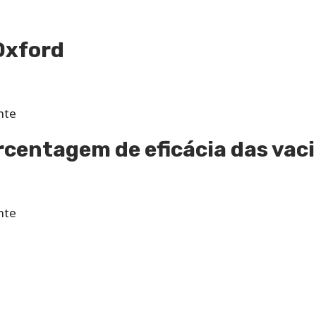
Oxford
nte
rcentagem de eficácia das vac
nte