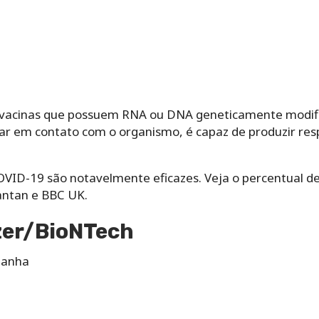
o vacinas que possuem RNA ou DNA geneticamente modifi
rar em contato com o organismo, é capaz de produzir re
 COVID-19 são notavelmente eficazes. Veja o percentual 
tantan e BBC UK.
izer/BioNTech
manha