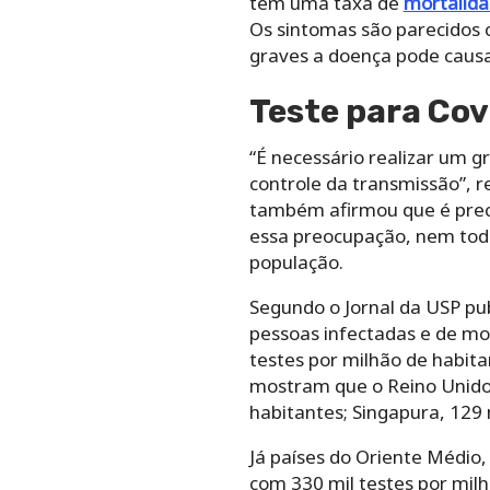
tem uma taxa de
mortalid
Os sintomas são parecidos 
graves a doença pode causa
Teste para Cov
“É necessário realizar um 
controle da transmissão”, 
também afirmou que é preci
essa preocupação, nem todo
população.
Segundo o Jornal da USP pu
pessoas infectadas e de mor
testes por milhão de habita
mostram que o Reino Unido f
habitantes; Singapura, 129 
Já países do Oriente Médi
com 330 mil testes por mil