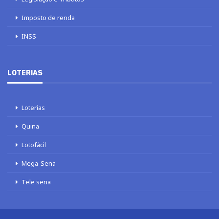
Imposto de renda
INSS
LOTERIAS
Loterias
Quina
Lotofácil
Mega-Sena
Tele sena
Este site usa cookies para melhorar sua experiência. Vamos supor que
você esteja de acordo com isso, mas você pode optar por não participar, se
desejar.
Aceito
Mais detalhes