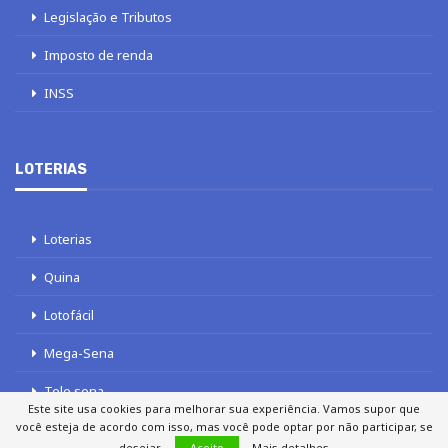
Legislação e Tributos
Imposto de renda
INSS
LOTERIAS
Loterias
Quina
Lotofácil
Mega-Sena
Tele sena
Este site usa cookies para melhorar sua experiência. Vamos supor que
você esteja de acordo com isso, mas você pode optar por não participar, se
desejar.
Aceito
Mais detalhes