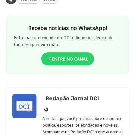
São Paulo
Vacina
Receba notícias no WhatsApp!
Entre na comunidade do DCI e fique por dentro de
tudo em primeira mão.
ENTRE NO CANAL
Redação Jornal DCI
Site
de
A notícia que você procura sobre economia,
Redação
política, esportes, celebridades e novelas.
Jornal
Acompanhe na Redação DCI o que acontece