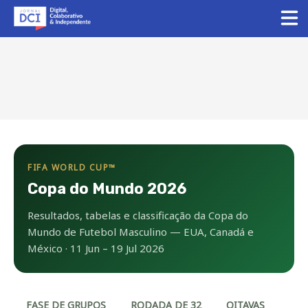
FIFA WORLD CUP™
Copa do Mundo 2026
Resultados, tabelas e classificação da Copa do
Mundo de Futebol Masculino — EUA, Canadá e
México · 11 Jun – 19 Jul 2026
FASE DE GRUPOS
RODADA DE 32
OITAVAS