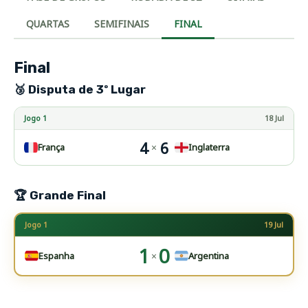
QUARTAS
SEMIFINAIS
FINAL
Final
🥉 Disputa de 3º Lugar
Jogo 1
18 Jul
4
6
×
França
Inglaterra
🏆 Grande Final
Jogo 1
19 Jul
1
0
×
Espanha
Argentina