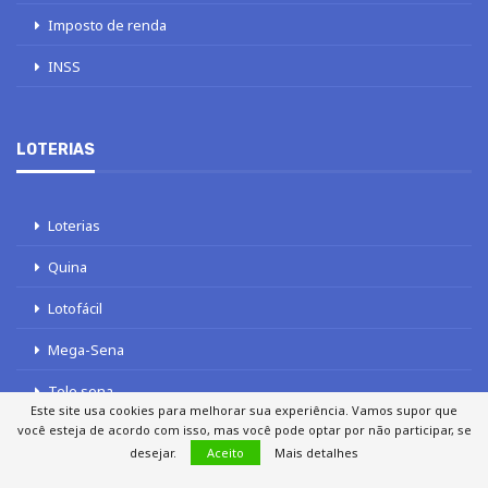
Imposto de renda
INSS
LOTERIAS
Loterias
Quina
Lotofácil
Mega-Sena
Tele sena
Este site usa cookies para melhorar sua experiência. Vamos supor que
você esteja de acordo com isso, mas você pode optar por não participar, se
desejar.
Aceito
Mais detalhes