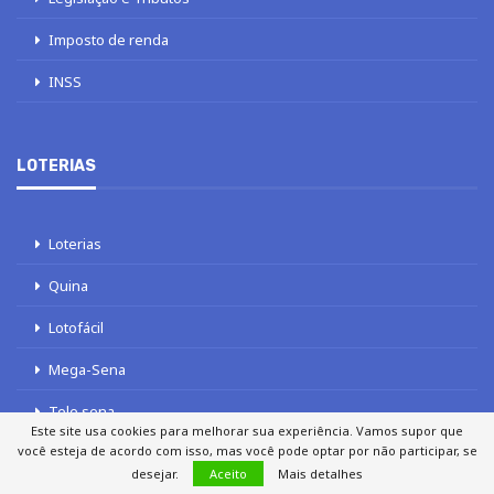
Imposto de renda
INSS
LOTERIAS
Loterias
Quina
Lotofácil
Mega-Sena
Tele sena
Este site usa cookies para melhorar sua experiência. Vamos supor que
você esteja de acordo com isso, mas você pode optar por não participar, se
desejar.
Aceito
Mais detalhes