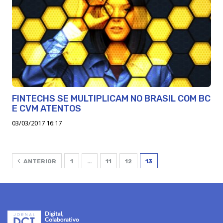
FINTECHS SE MULTIPLICAM NO BRASIL COM BC
E CVM ATENTOS
03/03/2017 16:17
ANTERIOR
1
…
11
12
13