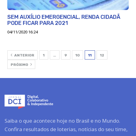
SEM AUXÍLIO EMERGENCIAL, RENDA CIDADÃ
PODE FICAR PARA 2021
04/11/2020 16:24
ANTERIOR
1
…
9
10
11
12
PRÓXIMO
Saiba o que acontece hoje no Brasil e no Mundo.
Confira resultados de loterias, notícias do seu time,