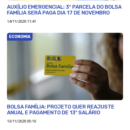
AUXÍLIO EMERGENCIAL: 3ª PARCELA DO BOLSA
FAMÍLIA SERÁ PAGA DIA 17 DE NOVEMBRO
14/11/2020 11:41
ECONOMIA
BOLSA FAMÍLIA: PROJETO QUER REAJUSTE
ANUAL E PAGAMENTO DE 13º SALÁRIO
13/11/2020 05:10