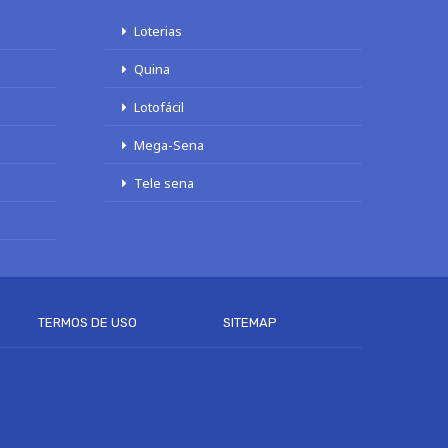
Loterias
Quina
Lotofácil
Mega-Sena
Tele sena
TERMOS DE USO
SITEMAP