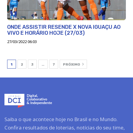
ONDE ASSISTIR RESENDE X NOVA IGUAÇU AO
VIVO E HORÁRIO HOJE (27/03)
27/03/2022 06:03
1
2
3
…
7
PRÓXIMO
Saiba o que acontece hoje no Brasil e no Mundo.
Confira resultados de loterias, notícias do seu time,