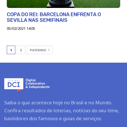
COPA DO REI: BARCELONA ENFRENTA O
SEVILLA NAS SEMIFINAIS
05/02/2021 14:05
1
2
PRÓXIMO
Saiba o que acontece hoje no Brasil e no Mundo.
Confira resultados de loterias, notícias do seu time,
bastidores dos famosos e guias de serviços.