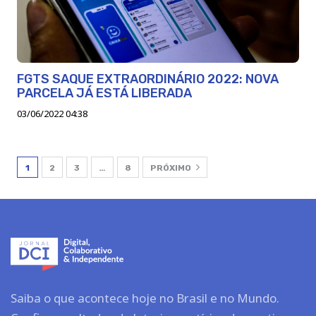
FGTS SAQUE EXTRAORDINÁRIO 2022: NOVA
PARCELA JÁ ESTÁ LIBERADA
03/06/2022 04:38
1
2
3
…
8
PRÓXIMO
Saiba o que acontece hoje no Brasil e no Mundo.