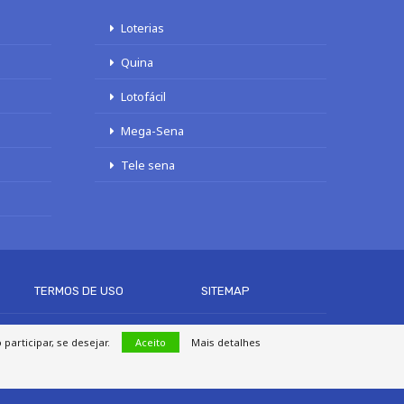
Loterias
Quina
Lotofácil
Mega-Sena
Tele sena
TERMOS DE USO
SITEMAP
articipar, se desejar.
Aceito
Mais detalhes