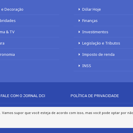
 e Decoração
Dólar Hoje
bridades
Finanças
ma & TV
Investimentos
ura
Legislação e Tributos
tronomia
Imposto de renda
INSS
FALE COM O JORNAL DCI
POLÍTICA DE PRIVACIDADE
© 2020 - 2026 DCI Digital - Todos os direitos reservados
a. Vamos supor que você esteja de acordo com isso, mas você pode optar por não p