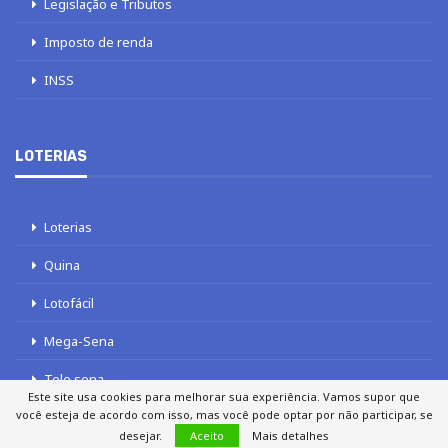
Legislação e Tributos
Imposto de renda
INSS
LOTERIAS
Loterias
Quina
Lotofácil
Mega-Sena
Tele sena
Este site usa cookies para melhorar sua experiência. Vamos supor que
você esteja de acordo com isso, mas você pode optar por não participar, se
desejar.
Aceito
Mais detalhes