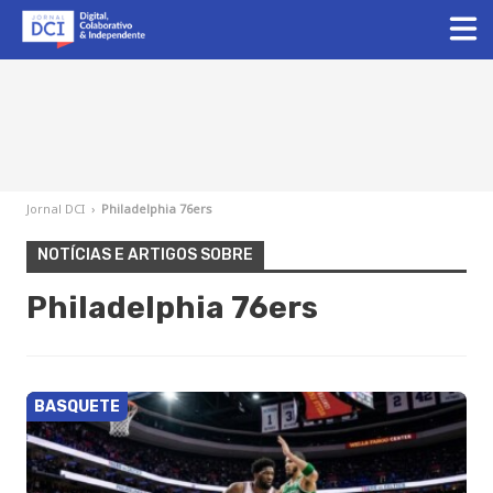
Jornal DCI
›
Philadelphia 76ers
NOTÍCIAS E ARTIGOS SOBRE
Philadelphia 76ers
BASQUETE