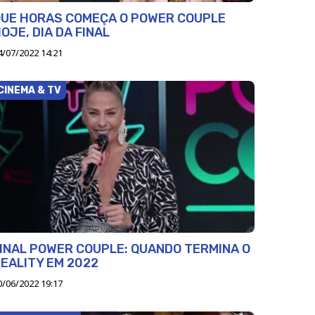
QUE HORAS COMEÇA O POWER COUPLE
OJE, DIA DA FINAL
4/07/2022 14:21
CINEMA & TV
INAL POWER COUPLE: QUANDO TERMINA O
EALITY EM 2022
0/06/2022 19:17