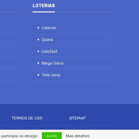
LOTERIAS
Loterias
Quina
Lotofácil
Mega-Sena
Tele sena
TERMOS DE USO
SITEMAP
articipar, se desejar.
Aceito
Mais detalhes