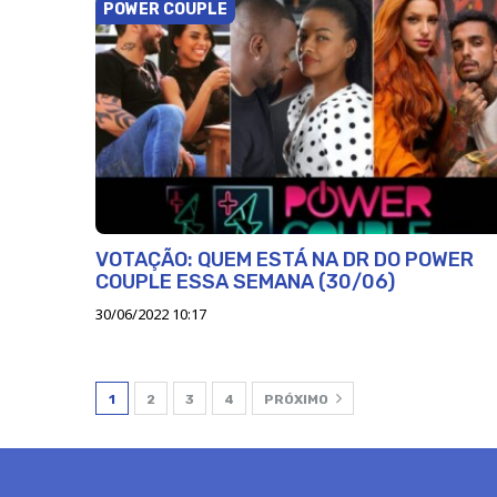
POWER COUPLE
VOTAÇÃO: QUEM ESTÁ NA DR DO POWER
COUPLE ESSA SEMANA (30/06)
30/06/2022 10:17
1
2
3
4
PRÓXIMO