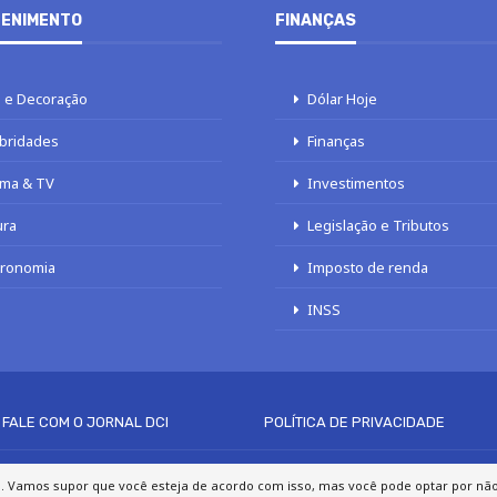
ENIMENTO
FINANÇAS
 e Decoração
Dólar Hoje
bridades
Finanças
ma & TV
Investimentos
ura
Legislação e Tributos
tronomia
Imposto de renda
INSS
FALE COM O JORNAL DCI
POLÍTICA DE PRIVACIDADE
© 2020 - 2026 DCI Digital - Todos os direitos reservados
a. Vamos supor que você esteja de acordo com isso, mas você pode optar por não p