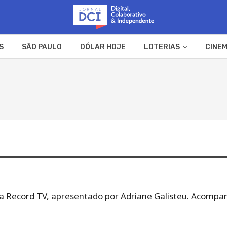
S
SÃO PAULO
DÓLAR HOJE
LOTERIAS
CINEM
A FAZENDA
WEB STORIES
a Record TV, apresentado por Adriane Galisteu. Acompan