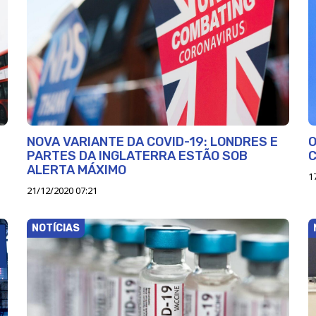
NOVA VARIANTE DA COVID-19: LONDRES E
O
PARTES DA INGLATERRA ESTÃO SOB
C
ALERTA MÁXIMO
1
21/12/2020 07:21
NOTÍCIAS