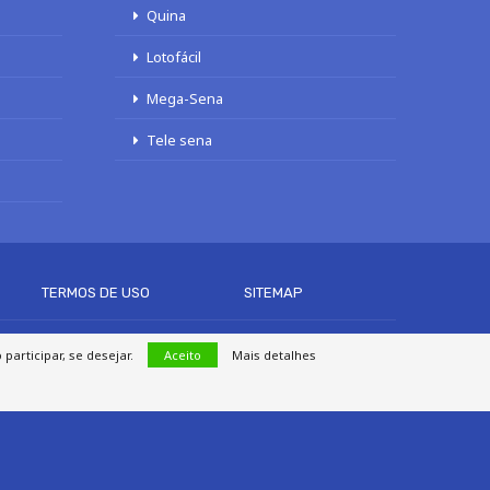
Quina
Lotofácil
Mega-Sena
Tele sena
TERMOS DE USO
SITEMAP
articipar, se desejar.
Aceito
Mais detalhes