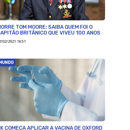
ORRE TOM MOORE: SAIBA QUEM FOI O
APITÃO BRITÂNICO QUE VIVEU 100 ANOS
2/02/2021 16:51
MUNDO
K COMEÇA APLICAR A VACINA DE OXFORD