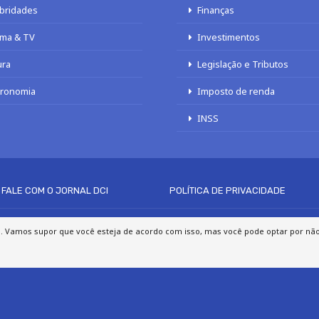
bridades
Finanças
ma & TV
Investimentos
ura
Legislação e Tributos
tronomia
Imposto de renda
INSS
FALE COM O JORNAL DCI
POLÍTICA DE PRIVACIDADE
© 2020 - 2026 DCI Digital - Todos os direitos reservados
a. Vamos supor que você esteja de acordo com isso, mas você pode optar por não p