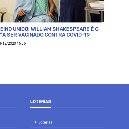
EINO UNIDO: WILLIAM SHAKESPEARE É O
°A SER VACINADO CONTRA COVID-19
8/12/2020 16:56
LOTERIAS
Loterias