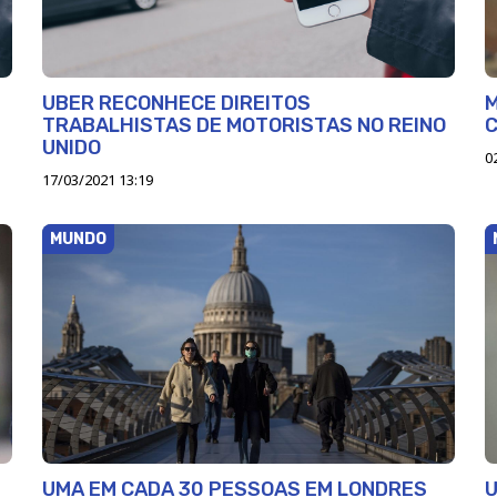
UBER RECONHECE DIREITOS
M
TRABALHISTAS DE MOTORISTAS NO REINO
C
UNIDO
0
17/03/2021 13:19
MUNDO
UMA EM CADA 30 PESSOAS EM LONDRES
U