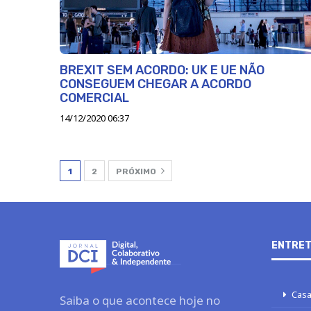
BREXIT SEM ACORDO: UK E UE NÃO
CONSEGUEM CHEGAR A ACORDO
COMERCIAL
14/12/2020 06:37
1
2
PRÓXIMO
ENTRET
Casa
Saiba o que acontece hoje no