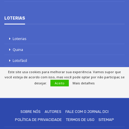
LOTERIAS
Loterias
Quina
Lotofácil
Mega-Sena
Este site usa cookies para melhorar sua experiência. Vamos supor que
você esteja de acordo com isso, mas você pode optar por não participar, se
Tele sena
desejar.
Aceito
Mais detalhes
SOBRE NÓS
AUTORES
FALE COM O JORNAL DCI
POLÍTICA DE PRIVACIDADE
TERMOS DE USO
SITEMAP