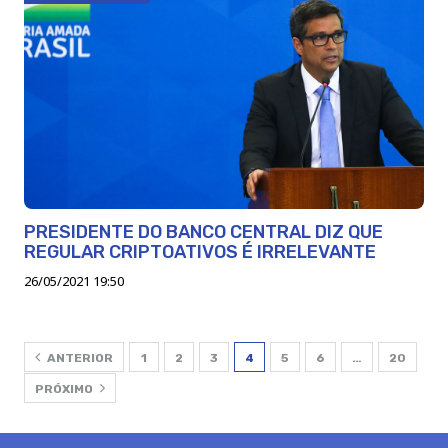
PRESIDENTE DO BANCO CENTRAL DIZ QUE
REGULAR CRIPTOATIVOS É IRRELEVANTE
26/05/2021 19:50
ANTERIOR
1
2
3
4
5
6
…
20
PRÓXIMO