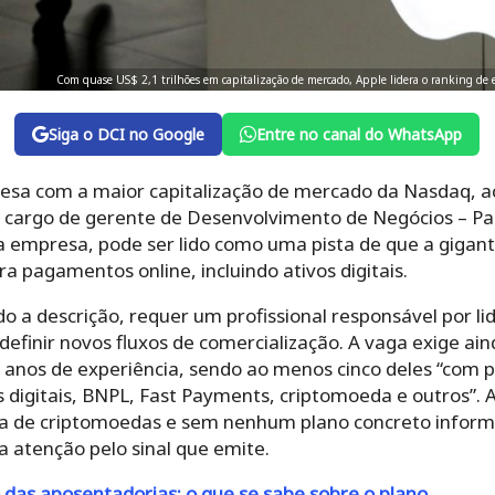
Com quase US$ 2,1 trilhões em capitalização de mercado, Apple lidera o ranking de 
Siga o DCI no Google
Entre no canal do WhatsApp
sa com a maior capitalização de mercado da Nasdaq, ac
 o cargo de gerente de Desenvolvimento de Negócios – P
ia empresa, pode ser lido como uma pista de que a
gigant
a pagamentos online, incluindo ativos digitais.
o a descrição, requer um profissional responsável por li
efinir novos fluxos de comercialização.
A vaga exige ain
 anos de experiência, sendo ao menos cinco deles “com
s digitais, BNPL, Fast Payments, criptomoeda e outros”.
A
ria de criptomoedas e sem nenhum plano concreto infor
 atenção pelo sinal que emite.
 das aposentadorias: o que se sabe sobre o plano