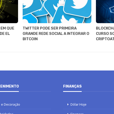
 EM QUE
TWITTER PODE SER PRIMEIRA
BLOCKCH
DE EL
GRANDE REDE SOCIAL A INTEGRAR O
CURSO S
BITCOIN
CRIPTOA
ENIMENTO
FINANÇAS
 e Decoração
Dólar Hoje