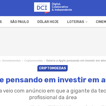
S
SÃO PAULO
DÓLAR HOJE
LOTERIAS
CINEM
A FAZENDA
WEB STORIES
›
Investimentos
›
Criptomoedas
›
Estaria a Apple pensando em investir em ativo
CRIPTOMOEDAS
le pensando em investir em at
a veio com anúncio em que a gigante da te
profissional da área