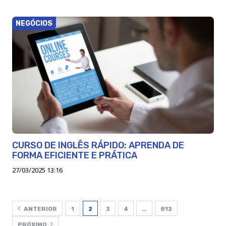
NEGÓCIOS
CURSO DE INGLÊS RÁPIDO: APRENDA DE
FORMA EFICIENTE E PRÁTICA
27/03/2025 13:16
ANTERIOR
1
2
3
4
…
812
PRÓXIMO