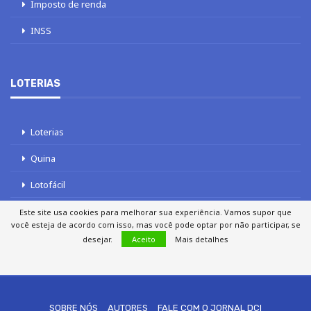
Imposto de renda
INSS
LOTERIAS
Loterias
Quina
Lotofácil
Mega-Sena
Este site usa cookies para melhorar sua experiência. Vamos supor que
você esteja de acordo com isso, mas você pode optar por não participar, se
Tele sena
desejar.
Aceito
Mais detalhes
SOBRE NÓS
AUTORES
FALE COM O JORNAL DCI