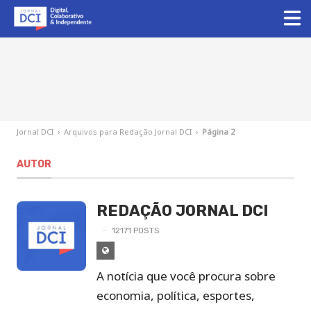
Jornal DCI
›
Arquivos para Redação Jornal DCI
›
Página 2
AUTOR
REDAÇÃO JORNAL DCI
12171 POSTS
Site
de
A notícia que você procura sobre
Redação
economia, política, esportes,
Jornal