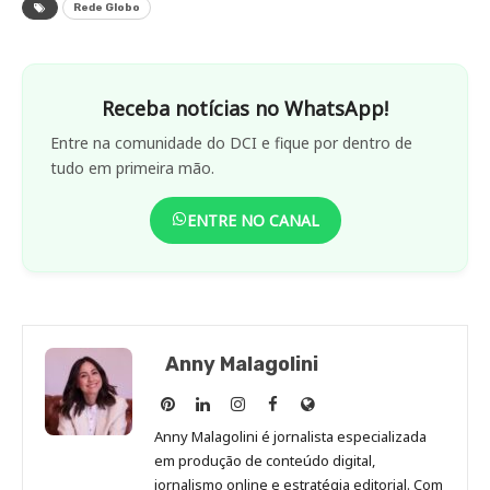
Rede Globo
Receba notícias no WhatsApp!
Entre na comunidade do DCI e fique por dentro de
tudo em primeira mão.
ENTRE NO CANAL
Anny Malagolini
Anny
Anny
Anny
Anny
Site
Malagolini
Malagolini
Malagolini
Malagolini
de
Anny Malagolini é jornalista especializada
no
no
no
no
Anny
em produção de conteúdo digital,
Pinterest
LinkedIn
Instagram
Facebook
Malagolini
jornalismo online e estratégia editorial. Com