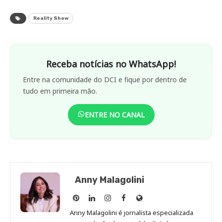
Reality Show
Receba notícias no WhatsApp!
Entre na comunidade do DCI e fique por dentro de
tudo em primeira mão.
ENTRE NO CANAL
Anny Malagolini
Anny
Anny
Anny
Anny
Site
Malagolini
Malagolini
Malagolini
Malagolini
de
Anny Malagolini é jornalista especializada
no
no
no
no
Anny