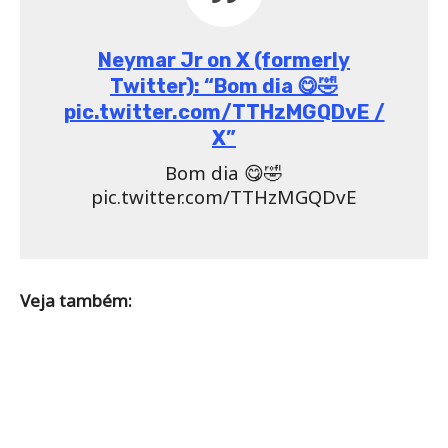
Neymar Jr on X (formerly
Twitter): “Bom dia 😋🤣
pic.twitter.com/TTHzMGQDvE /
X”
Bom dia 😋🤣
pic.twitter.com/TTHzMGQDvE
Veja também: