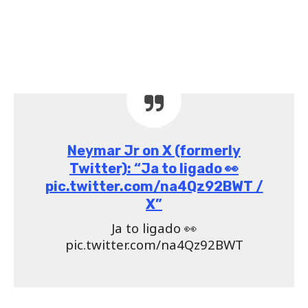
Neymar Jr on X (formerly
Twitter): “Ja to ligado 👀
pic.twitter.com/na4Qz92BWT /
X”
Ja to ligado 👀
pic.twitter.com/na4Qz92BWT