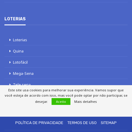
LOTERIAS
Loterias
Quina
Lotofácil
Mega-Sena
Tele sena
Este site usa cookies para melhorar sua experiência. Vamos supor que
você esteja de acordo com isso, mas você pode optar por não participar, se
desejar.
Aceito
Mais detalhes
SOBRE NÓS
AUTORES
FALE COM O JORNAL DCI
POLÍTICA DE PRIVACIDADE
TERMOS DE USO
SITEMAP