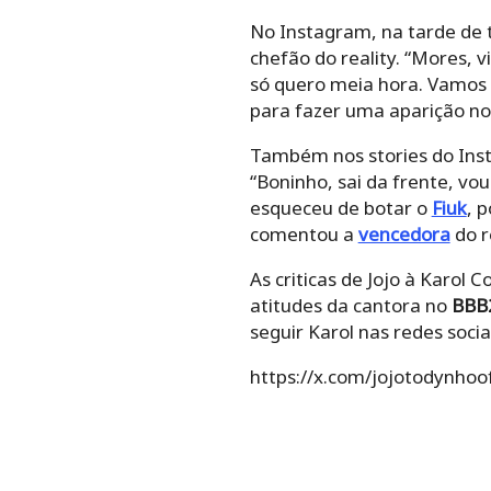
No Instagram, na tarde de t
chefão do reality. “Mores, 
só quero meia hora. Vamos 
para fazer uma aparição n
Também nos stories do Ins
“Boninho, sai da frente, vo
esqueceu de botar o
Fiuk
, 
comentou a
vencedora
do r
As criticas de Jojo à Karol 
atitudes da cantora no
BBB
seguir Karol nas redes soci
https://x.com/jojotodynh