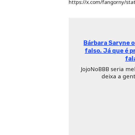
https://x.com/fangorny/s
Bárbara Saryne o
falso. Já que é 
fal
JojoNoBBB seria mel
deixa a gen