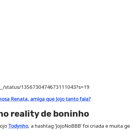
___/status/1356730474673111043?s=19
sa Renata, amiga que Jojo tanto fala?
no reality de boninho
Jojo
Todynho
, a hashtag ‘JojoNoBBB’ foi criada e muita 