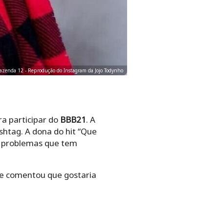
Fazenda 12 - Reprodução do Instagram da Jojo Todynho
a participar do
BBB21
. A
htag. A dona do hit “Que
os problemas que tem
e comentou que gostaria