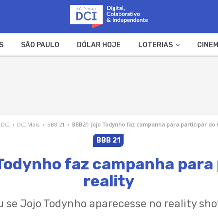
S
SÃO PAULO
DÓLAR HOJE
LOTERIAS
CINEM
A FAZENDA
WEB STORIES
 DCI
›
DCI Mais
›
BBB 21
›
BBB21: Jojo Todynho faz campanha para participar do r
BBB 21
Todynho faz campanha para 
reality
 se Jojo Todynho aparecesse no reality sh