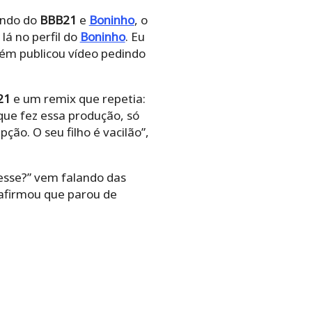
lando do
BBB21
e
Boninho
, o
lá no perfil do
Boninho
. Eu
bém publicou vídeo pedindo
21
e um remix que repetia:
 que fez essa produção, só
ção. O seu filho é vacilão”,
i esse?” vem falando das
 afirmou que parou de