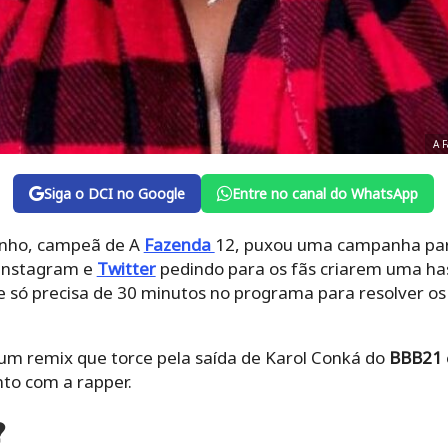
A 
Siga o DCI no Google
Entre no canal do WhatsApp
nho, campeã de A
Fazenda
12, puxou uma campanha par
 Instagram e
Twitter
pedindo para os fãs criarem uma has
ue só precisa de 30 minutos no programa para resolver 
 remix que torce pela saída de Karol Conká do
BBB21
nto com a rapper.
?