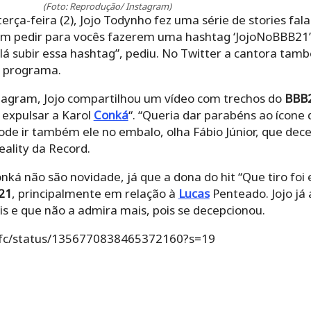
(Foto: Reprodução/ Instagram)
erça-feira (2), Jojo Todynho fez uma série de stories fa
vim pedir para vocês fazerem uma hashtag ‘JojoNoBBB21’ 
lá subir essa hashtag”, pediu. No Twitter a cantora tam
o programa.
tagram, Jojo compartilhou um vídeo com trechos do
BBB
u expulsar a Karol
Conká
“. “Queria dar parabéns ao ícone
pode ir também ele no embalo, olha Fábio Júnior, que decep
eality da Record.
Conká não são novidade, já que a dona do hit “Que tiro fo
21
, principalmente em relação à
Lucas
Penteado. Jojo já
ais e que não a admira mais, pois se decepcionou.
oofc/status/1356770838465372160?s=19