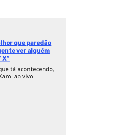
elhor que paredão
 gente ver alguém
/ X”
 que tá acontecendo,
arol ao vivo