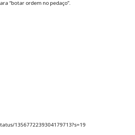
ara “botar ordem no pedaço”.
o/status/1356772239304179713?s=19