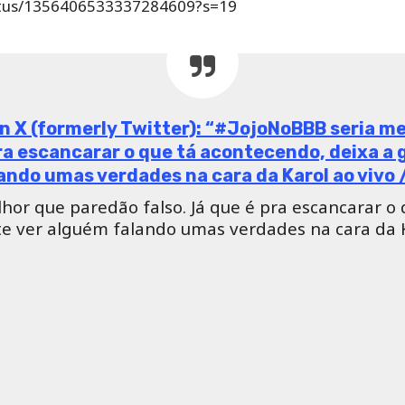
tatus/1356406533337284609?s=19
n X (formerly Twitter): “#JojoNoBBB seria m
pra escancarar o que tá acontecendo, deixa a
ando umas verdades na cara da Karol ao vivo 
hor que paredão falso. Já que é pra escancarar o
te ver alguém falando umas verdades na cara da K