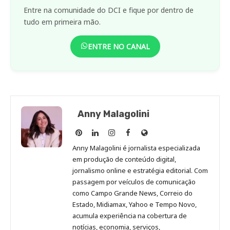
Entre na comunidade do DCI e fique por dentro de
tudo em primeira mão.
ENTRE NO CANAL
Anny Malagolini
Anny
Anny
Anny
Anny
Site
Malagolini
Malagolini
Malagolini
Malagolini
de
Anny Malagolini é jornalista especializada
no
no
no
no
Anny
em produção de conteúdo digital,
Pinterest
LinkedIn
Instagram
Facebook
Malagolini
jornalismo online e estratégia editorial. Com
passagem por veículos de comunicação
como Campo Grande News, Correio do
Estado, Midiamax, Yahoo e Tempo Novo,
acumula experiência na cobertura de
notícias, economia, serviços,