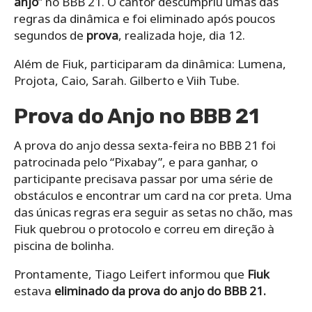
anjo
” no BBB 21. O cantor descumpriu umas das
regras da dinâmica e foi eliminado após poucos
segundos de
prova
, realizada hoje, dia 12.
Além de Fiuk, participaram da dinâmica: Lumena,
Projota, Caio, Sarah. Gilberto e Viih Tube.
Prova do Anjo no BBB 21
A prova do anjo dessa sexta-feira no BBB 21 foi
patrocinada pelo “Pixabay”, e para ganhar, o
participante precisava passar por uma série de
obstáculos e encontrar um card na cor preta. Uma
das únicas regras era seguir as setas no chão, mas
Fiuk quebrou o protocolo e correu em direção à
piscina de bolinha.
Prontamente, Tiago Leifert informou que
Fiuk
estava
eliminado da prova do anjo do BBB 21.