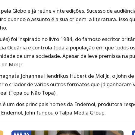
o pela Globo e já reúne vinte edições. Sucesso de audiên
 quando o assunto é a sua origem: a literatura. Isso q
nho.
ês) foi inspirado no livro 1984, do famoso escritor britâ
cia Oceânia e controla toda a população em que todos os
imidade de uma sociedade. Apesar da leve premissa na pu
de Mol Jr.
magnata Johannes Hendrikus Hubert de Mol Jr., o John de 
er o criador de vários outros formatos que já ganharam v
Deal (Topa ou Não Topa).
 e é um dos principais nomes da Endemol, produtora respo
 Endemol, John fundou o Talpa Media Group.
BBB 26