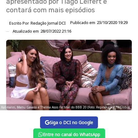
apresentado por Tiago Leifert e
contará com mais episódios
Publicado em
23/10/2020 19:29
Escrito Por
Redação Jornal DCI
Atualizado em
28/07/2022 21:16
a Kalimann, Manu Gavassi e Thelma Assis na final do BBB 20 (Foto: Reprodução/ TV Globo)
Siga o DCI no Google
Entre no canal do WhatsApp