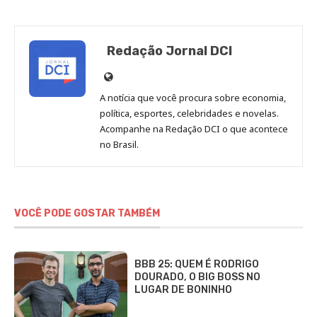
Redação Jornal DCI
Site
de
A notícia que você procura sobre economia,
Redação
política, esportes, celebridades e novelas.
Jornal
Acompanhe na Redação DCI o que acontece
no Brasil.
DCI
VOCÊ PODE GOSTAR TAMBÉM
BBB 25: QUEM É RODRIGO
DOURADO, O BIG BOSS NO
LUGAR DE BONINHO